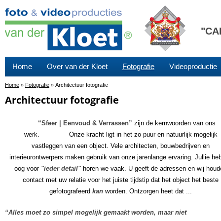
"CA
Home
Over van der Kloet
Fotografie
Videoproductie
Home
»
Fotografie
»
Architectuur fotografie
Architectuur fotografie
“Sfeer | Eenvoud & Verrassen”
zijn de kernwoorden van ons
werk. Onze kracht ligt in het zo puur en natuurlijk mogelijk
vastleggen van een object. Vele architecten, bouwbedrijven en
interieurontwerpers maken gebruik van onze jarenlange ervaring. Jullie he
oog voor
"
ieder detail
"
horen we vaak. U geeft de adressen en wij houd
contact met uw relatie voor het juiste tijdstip dat het object het beste
gefotografeerd
kan
worden. Ontzorgen heet dat ...
“Alles moet zo simpel mogelijk gemaakt worden, maar niet